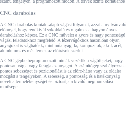
számú tengelyen, a programozott módon. A tervek szinte korlátlanok.
CNC darabolás
A CNC darabolás kontakt-alapú vágási folyamat, azzal a nyilvánvaló
előnnyel, hogy rendkívül sokoldalú és rugalmas a hagyományos
daraboláshoz képest. Ez a CNC művelet a gyors és nagy pontosságú
vágási feladatokhoz megfelelő. A lézervágókhoz hasonlóan olyan
anyagokat is vághatóak, mint műanyag, fa, kompozitok, akril, acél,
alumínium- és más fémek az előírások szerint.
A CNC gépbe beprogramozott minták vezérlik a vágófejeket, hogy
pontosan vágja vagy faragja az anyagot. A számítógép szabályozza a
pontos sebességet és pozicionálást is az előre-hátra vagy az oldalra
mozgást a tengelyeken. A sebesség, a pontosság és a hatékonyság
növeli a termelékenységet és biztosítja a kiváló megmunkálási
minőséget.