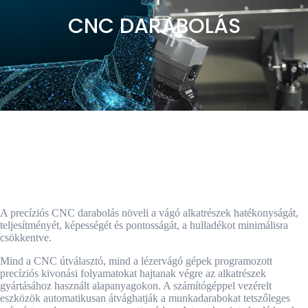
CNC DARABOLÁS
A precíziós CNC darabolás növeli a vágó alkatrészek hatékonyságát,
teljesítményét, képességét és pontosságát, a hulladékot minimálisra
csökkentve.
Mind a CNC útválasztó, mind a lézervágó gépek programozott
precíziós kivonási folyamatokat hajtanak végre az alkatrészek
gyártásához használt alapanyagokon. A számítógéppel vezérelt
eszközök automatikusan átvághatják a munkadarabokat tetszőleges